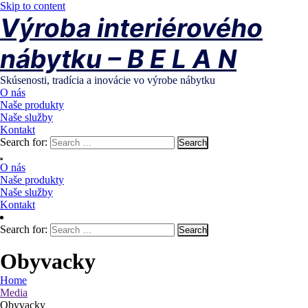
Skip to content
Výroba interiérového
nábytku – B E L A N
Skúsenosti, tradícia a inovácie vo výrobe nábytku
O nás
Naše produkty
Naše služby
Kontakt
Search for:
O nás
Naše produkty
Naše služby
Kontakt
Search for:
Obyvacky
Home
Media
Obyvacky