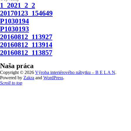
1_2021_2_2
20170123_154649
P1030194
P1030193
20160812_113927
20160812_113914
20160812_113857
Naša práca
Copyright © 2026
Výroba interiérového nábytku – B E L A N
.
Powered by
Zakra
and
WordPress
.
Scroll to top