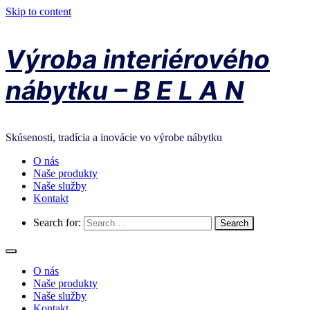
Skip to content
Výroba interiérového
nábytku – B E L A N
Skúsenosti, tradícia a inovácie vo výrobe nábytku
O nás
Naše produkty
Naše služby
Kontakt
Search for:
O nás
Naše produkty
Naše služby
Kontakt