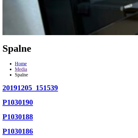
Spalne
Home
Media
Spalne
20191205_151539
P1030190
P1030188
P1030186